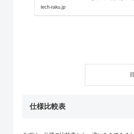
ト購入とな...
tech-raku.jp
仕様比較表