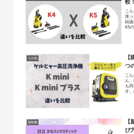
較
こん
迷っ
結論
K5
【購
その他
つ
こん
ん、
も同
す。
【新
掃除機
び