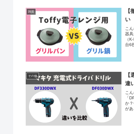
【
雑貨
い
こん
器具
（K
台6
【選
その他
違い
こん
「D
か？
があ