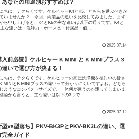
！あなたの用途別おすすめは？
にちは、テクらくです。ケルヒャーK4とK5、どちらを選ぶべきか
ていませんか？ 今回、両製品の違いを比較してみました。まず
から申し上げると、K4とK5の主な違いは以下の通りです。K4と
の主な違いは・洗浄力・ホース長・付属品・価...
2025.07.14
入前必読】ケルヒャー K MINI と K MINIプラス 3
の違いで選び方が決まる！
にちは、テクらくです。ケルヒャーの高圧洗浄機を検討中の皆さ
K MINIとK MINIプラスの違いって分かりにくいですよね。どちら
じようなコンパクトサイズで、一体何が違うのか迷ってしまいま
結論から言うと、主な違いは以下の3つで...
2025.07.12
型vs型落ち】PKV-BK3PとPKV-BK3Lの違い、選
方完全ガイド