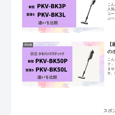
こん
人気
コー
ぶべ
【家
掃除機
の
こん
ク」
ませ
す。P
スポ