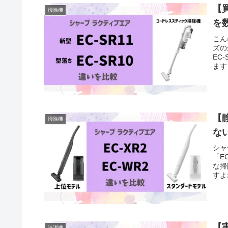
【買
掃除機
を数
こん
ズの
EC
ます
【
掃除機
な
シャ
「E
な掃
すよ
【
洗濯機