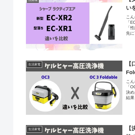
い
こん
「E
「性
先に
【
生活家電
Fo
こん
「O
決め
結果
【
生活家電