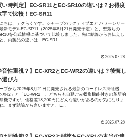
い時判定】EC-SR11とEC-SR10の違いは？お得度
字で比較！EC-SR11
にちは、テクらくです。シャープのラクティブエア パワーシリー
最新モデルEC-SR11（2025年8月21日発売予定）と、型落ちの
-SR10を公式情報に基づいて比較しました。先に結論からお伝えし
と、両製品の違いは…EC-SR1...
2025.07.28
静音性重視？】EC-XR2とEC-WR2の違いは？後悔し
い選び方
ープから2025年8月21日に発売される最新のコードレス掃除機
C-XR2」と「EC-WR2」。どちらも自動ごみ収集機能付きの革新的
除機ですが、価格差13,200円にどんな違いがあるのか気になりま
ね。まず結論から言いますと、E...
2025.07.28
実は同性能？】EC-XR2と型落ちEC-XR1の本当の違