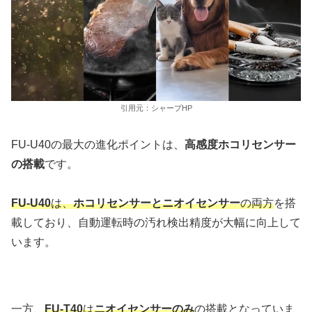
引用元：シャープHP
FU-U40の最大の進化ポイントは、
高感度ホコリセンサー
の搭載
です。
FU-U40
は、
ホコリセンサーとニオイセンサー
の両方
を搭
載しており、自動運転時の汚れ検出精度が大幅に向上して
います。
一方、
FU-T40
は
ニオイセンサーのみ
の搭載となっていま