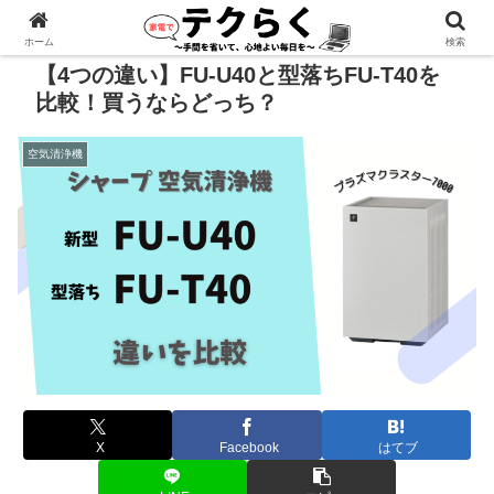
広告あり
ホーム
検索
【4つの違い】FU-U40と型落ちFU-T40を
比較！買うならどっち？
空気清浄機
X
Facebook
はてブ