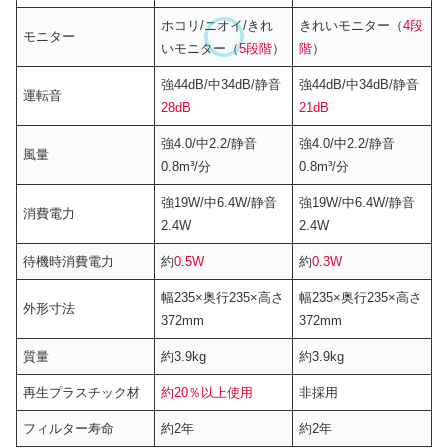
ホコリ/ニオイ/きれ
きれいモニター（
4段
モニター
いモニター（
5段階
）
階
）
強44dB/中34dB/静音
強44dB/中34dB/静音
運転音
28dB
21dB
強4.0/中2.2/静音
強4.0/中2.2/静音
風量
0.8m³/分
0.8m³/分
強19W/中6.4W/静音
強19W/中6.4W/静音
消費電力
2.4W
2.4W
待機時消費電力
約
0.5W
約
0.3W
幅235×奥行235×高さ
幅235×奥行235×高さ
外形寸法
372mm
372mm
質量
約3.9kg
約3.9kg
再生プラスチック材
約20％以上使用
非採用
フィルター寿命
約2年
約2年