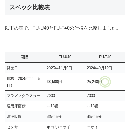
スペック比較表
以下の表で、FU-U40とFU-T40の仕様を比較しました。
項目
FU-U40
FU-T40
発売日
2025年11月6日
2024年9月12日
価格（2025年11月6
38,500円
25,248円
日）
プラズマクラスター
7000
7000
適用床面積
～18畳
～18畳
清浄時間
8畳/15分
8畳/15分
センサー
ホコリ/ニオイ
ニオイ