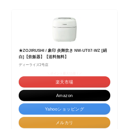
★ZOJIRUSHI / 象印 炎舞炊き NW-UT07-WZ [絹
白]【炊飯器】【送料無料】
ディーライズ2号店
＼ポイント最大11倍！／
楽天市場
Amazon
Yahooショッピング
メルカリ