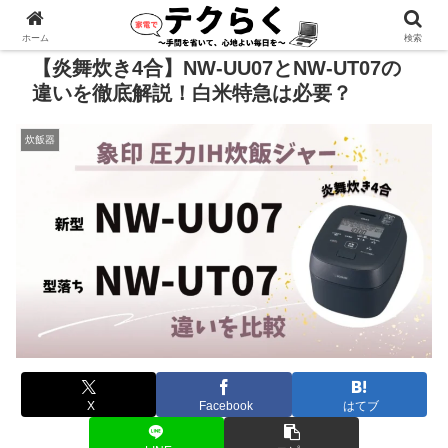
広告あり
ホーム
検索
【炎舞炊き4合】NW-UU07とNW-UT07の
違いを徹底解説！白米特急は必要？
炊飯器
X
Facebook
はてブ