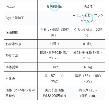
内ぶた
食洗機対応
洗える
●（しゃもじ・プッシ
Ag+抗菌加工
–
ュボタン）
うるつや保温（30時
うるつや保温（30時
保温機能
間）
間）
わが家炊き
81通り
81通り
幅23×奥行30.5×高さ
幅23×奥行30.5×高さ
外形寸法
20.5cm
20.5cm
本体質量
6.0kg
6.0kg
黒（BZ）・白
濃墨（BZ）・絹白
本体色
（WZ）
（WZ）
価格（2025年12月28
実売予想価格
約69,935円～
日時点）
約132,000円前後
（価格.com）