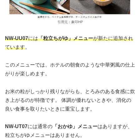
引用元：象印HP
NW-UU07
には
「粒立ちがゆ」メニュー
が新たに追加され
ています
。
このメニューでは、ホテルの朝食のような中華粥風の仕上
がりが楽しめます。
お米の粒がしっかり残りながらも、とろみのある食感に炊
き上がるのが特徴です。 体調が優れないときや、消化の
良い食事を取りたいときに重宝します。
NW-UT07
には通常の
「おかゆ」メニュー
はありますが、
粒立ちがゆメニューはありません。