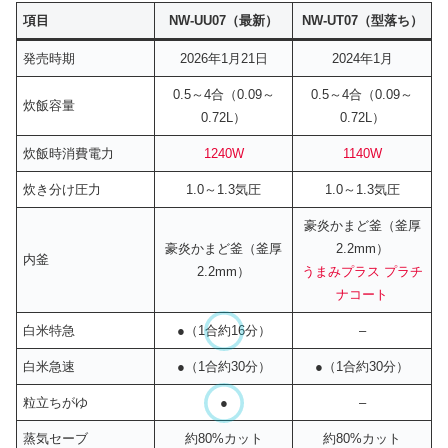
項目
NW-UU07（最新）
NW-UT07（型落ち）
発売時期
2026年1月21日
2024年1月
0.5～4合（0.09～
0.5～4合（0.09～
炊飯容量
0.72L）
0.72L）
炊飯時消費電力
1240W
1140W
炊き分け圧力
1.0～1.3気圧
1.0～1.3気圧
豪炎かまど釜（釜厚
豪炎かまど釜（釜厚
2.2mm）
内釜
2.2mm）
うまみプラス プラチ
ナコート
白米特急
●（1合約16分）
–
白米急速
●（1合約30分）
●（1合約30分）
粒立ちがゆ
●
–
蒸気セーブ
約80%カット
約80%カット