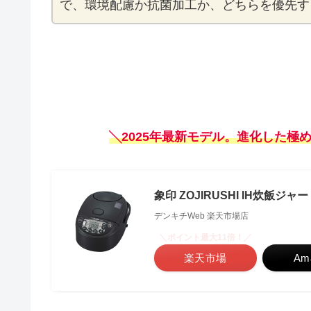
で、環境配慮か抗菌加工か、どちらを優先す
╲
2025年最新モデル。進化した
象印 ZOJIRUSHI IH炊飯ジャー
デンキチWeb 楽天市場店
＼ポイント最大11倍！／
楽天市場
Am