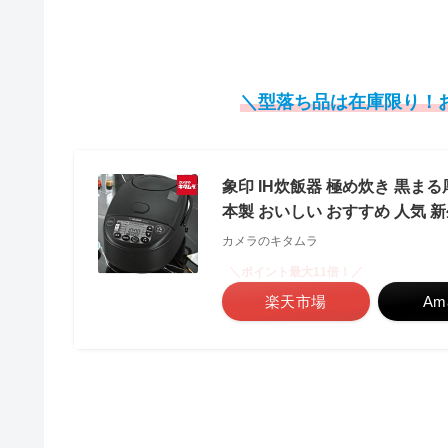
＼型落ち品は在庫限り！
象印 IH炊飯器 極め炊き 黒まる厚釜 
本製 おいしい おすすめ 人気 
カメラのキタムラ
＼ポイント最大11倍！／
楽天市場
Am