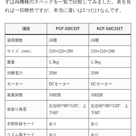
ずは両機種のスペックを一覧で比較してみました。表を見
れば一目瞭然ですが、本当に違いは1つだけなんです。
項目
PCF-SDC15T
KCF-SDC151T
適用畳数
24畳
24畳
サイズ（mm）
210×210×290
210×210×290
重量
1.3kg
1.3kg
消費電力
25W
25W
モーター
DCモーター
DCモーター
風量調整
10段階
10段階
左右60°/90°/120°、上
左右60°/90°/120°、上
首振り角度
下60°
下60°
衣類乾燥モード
あり
あり
リズム風モード
あり
あり