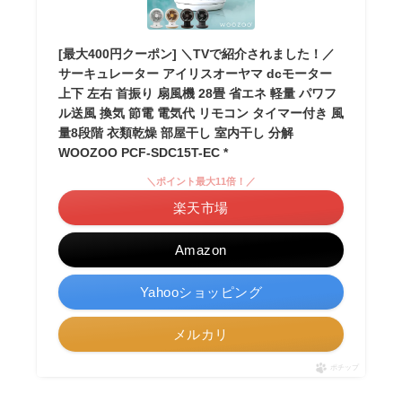
[最大400円クーポン] ＼TVで紹介されました！／
サーキュレーター アイリスオーヤマ dcモーター
上下 左右 首振り 扇風機 28畳 省エネ 軽量 パワフ
ル送風 換気 節電 電気代 リモコン タイマー付き 風
量8段階 衣類乾燥 部屋干し 室内干し 分解
WOOZOO PCF-SDC15T-EC *
＼ポイント最大11倍！／
楽天市場
Amazon
Yahooショッピング
メルカリ
ポチップ