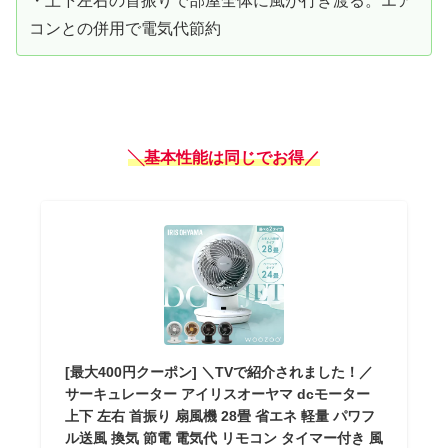
・上下左右の首振りで部屋全体に風が行き渡る。エア
コンとの併用で電気代節約
╲基本性能は同じでお得／
[最大400円クーポン] ＼TVで紹介されました！／
サーキュレーター アイリスオーヤマ dcモーター
上下 左右 首振り 扇風機 28畳 省エネ 軽量 パワフ
ル送風 換気 節電 電気代 リモコン タイマー付き 風