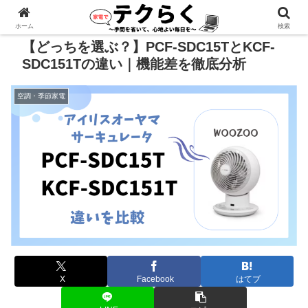
広告あり
ホーム
検索
【どっちを選ぶ？】PCF-SDC15TとKCF-
SDC151Tの違い｜機能差を徹底分析
空調・季節家電
X
Facebook
はてブ