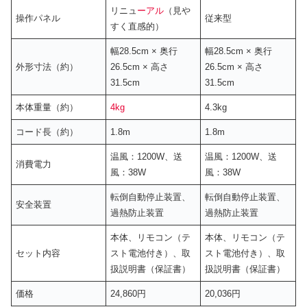
リニュ
ーアル
（見や
操作パネル
従来型
すく直感的）
幅28.5cm × 奥行
幅28.5cm × 奥行
外形寸法（約）
26.5cm × 高さ
26.5cm × 高さ
31.5cm
31.5cm
本体重量（約）
4kg
4.3kg
コード長（約）
1.8m
1.8m
温風：1200W、送
温風：1200W、送
消費電力
風：38W
風：38W
転倒自動停止装置、
転倒自動停止装置、
安全装置
過熱防止装置
過熱防止装置
本体、リモコン（テ
本体、リモコン（テ
セット内容
スト電池付き）、取
スト電池付き）、取
扱説明書（保証書）
扱説明書（保証書）
価格
24,860円
20,036円