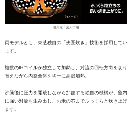
引用元：楽天市場
両モデルとも、東芝独自の「炎匠炊き」技術を採用してい
ます。
複数のIHコイルが独立して加熱し、対流の回転方向を切り
替えながら内釜全体を均一に高温加熱。
沸騰後に圧力を開放しながら加熱する独自の機構が、釜内
に強い対流を生み出し、お米の芯までふっくらと炊き上げ
ます。