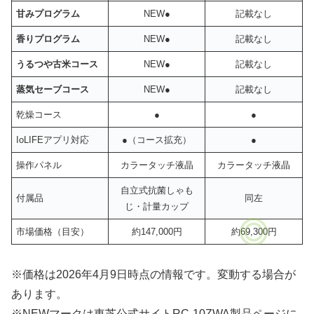
甘みプログラム
NEW●
記載なし
香りプログラム
NEW●
記載なし
うるつや古米コース
NEW●
記載なし
蒸気セーブコース
NEW●
記載なし
乾燥コース
●
●
IoLIFEアプリ対応
●（コース拡充）
●
操作パネル
カラータッチ液晶
カラータッチ液晶
自立式抗菌しゃも
付属品
同左
じ・計量カップ
市場価格（目安）
約147,000円
約69,300円
※価格は2026年4月9日時点の情報です。変動する場合が
あります。
※NEWマークは東芝公式サイトRC-10ZWA製品ページに