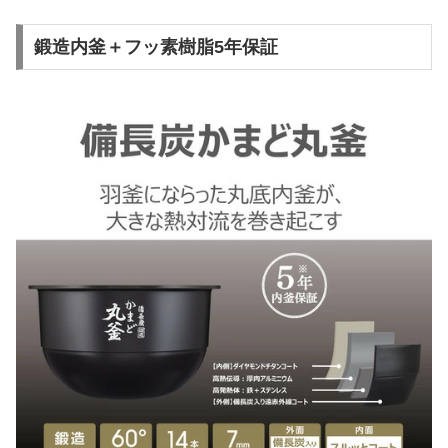
鍛造内釜＋フッ素樹脂5年保証