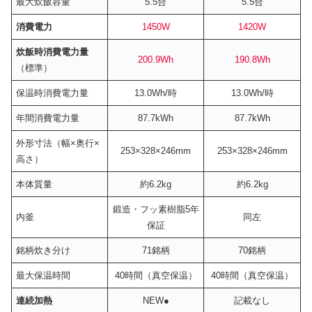
最大炊飯容量
5.5合
5.5合
消費電力
1450W
1420W
炊飯時消費電力量
200.9Wh
190.8Wh
（標準）
保温時消費電力量
13.0Wh/時
13.0Wh/時
年間消費電力量
87.7kWh
87.7kWh
外形寸法（幅×奥行×
253×328×246mm
253×328×246mm
高さ）
本体質量
約6.2kg
約6.2kg
鍛造・フッ素樹脂5年
内釜
同左
保証
銘柄炊き分け
71銘柄
70銘柄
最大保温時間
40時間（真空保温）
40時間（真空保温）
連続加熱
NEW●
記載なし