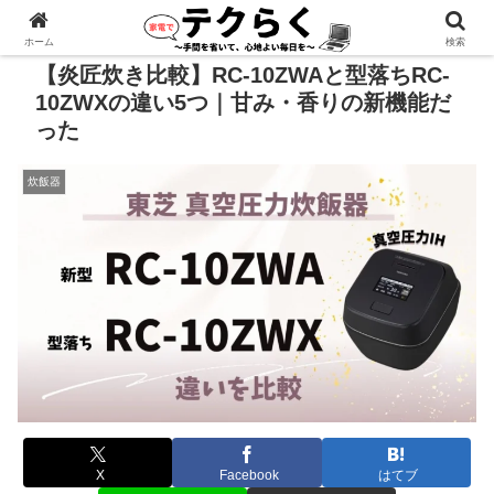
広告あり
ホーム
検索
【炎匠炊き比較】RC-10ZWAと型落ちRC-
10ZWXの違い5つ｜甘み・香りの新機能だ
った
炊飯器
X
Facebook
はてブ